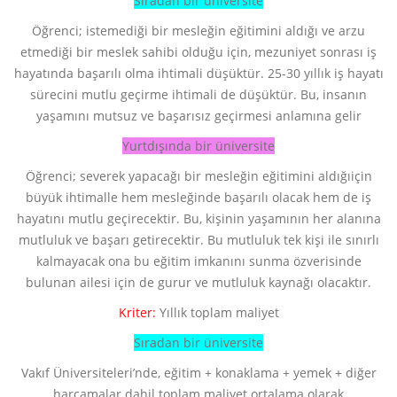
Sıradan bir üniversite
Öğrenci; istemediği bir mesleğin eğitimini aldığı ve arzu
etmediği bir meslek sahibi olduğu için, mezuniyet sonrası iş
hayatında başarılı olma ihtimali düşüktür. 25-30 yıllık iş hayatı
sürecini mutlu geçirme ihtimali de düşüktür. Bu, insanın
yaşamını mutsuz ve başarısız geçirmesi anlamına gelir
Yurtdışında bir üniversite
Öğrenci; severek yapacağı bir mesleğin eğitimini aldığıiçin
büyük ihtimalle hem mesleğinde başarılı olacak hem de iş
hayatını mutlu geçirecektir. Bu, kişinin yaşamının her alanına
mutluluk ve başarı getirecektir. Bu mutluluk tek kişi ile sınırlı
kalmayacak ona bu eğitim imkanını sunma özverisinde
bulunan ailesi için de gurur ve mutluluk kaynağı olacaktır.
Kriter:
Yıllık toplam maliyet
Sıradan bir üniversite
Vakıf Üniversiteleri’nde, eğitim + konaklama + yemek + diğer
harcamalar dahil toplam maliyet ortalama olarak