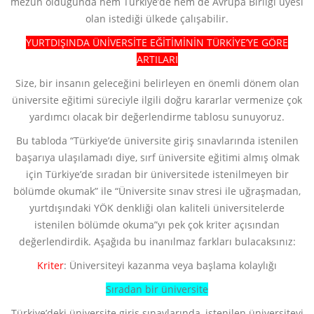
mezun olduğunda hem Türkiye’de hem de Avrupa Birliği üyesi
olan istediği ülkede çalışabilir.
YURTDIŞINDA ÜNİVERSİTE EĞİTİMİNİN TÜRKİYE’YE GÖRE
ARTILARI
Size, bir insanın geleceğini belirleyen en önemli dönem olan
üniversite eğitimi süreciyle ilgili doğru kararlar vermenize çok
yardımcı olacak bir değerlendirme tablosu sunuyoruz.
Bu tabloda “Türkiye’de üniversite giriş sınavlarında istenilen
başarıya ulaşılamadı diye, sırf üniversite eğitimi almış olmak
için Türkiye’de sıradan bir üniversitede istenilmeyen bir
bölümde okumak” ile “Üniversite sınav stresi ile uğraşmadan,
yurtdışındaki YÖK denkliği olan kaliteli üniversitelerde
istenilen bölümde okuma”yı pek çok kriter açısından
değerlendirdik. Aşağıda bu inanılmaz farkları bulacaksınız:
Kriter
: Üniversiteyi kazanma veya başlama kolaylığı
Sıradan bir üniversite
Türkiye’deki üniversite giriş sınavlarında, istenilen üniversiteyi