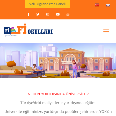
Veli Bilgilendirme Paneli
Toggl
navig
NEDEN YURTDIŞINDA ÜNİVERSİTE ?
Türkiye'deki maliyetlerle yurtdışında eğitim
Üniversite eğitiminize, yurtdışında popüler şehirlerde, YÖK’ün